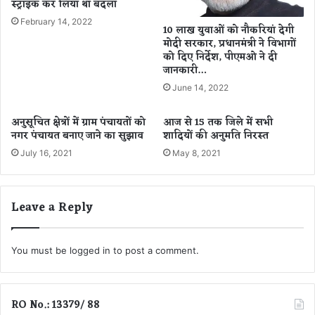
स्ट्राइक कर लिया था बदला
लो
पा
गों
ल
February 14, 2022
10 लाख युवाओं को नौकरियां देगी
को
,
मोदी सरकार, प्रधानमंत्री ने विभागों
बां
गि
को दिए निर्देश, पीएमओ ने दी
टा
री
जानकारी…
दी
श
June 14, 2022
प
मु
र्मू
अनुसूचित क्षेत्रों में ग्राम पंचायतों को
आज से 15 तक जिले में सभी
ने
नगर पंचायत बनाए जाने का सुझाव
शादियों की अनुमति निरस्त
दि
July 16, 2021
May 8, 2021
या
इ
श्ति
फा
Leave a Reply
You must be
logged in
to post a comment.
RO No.: 13379/ 88