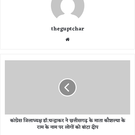
theguptchar
We
bsi
te
कां
ग्रे
स
जि
ला
ध्य
क्ष
डॉ
.
कांग्रेस जिलाध्यक्ष डॉ.चन्द्राकर ने छत्तीसगढ़ के माता कौशल्या के
च
राम के नाम पर लोगों को बांटा दीप
न्द्रा
क