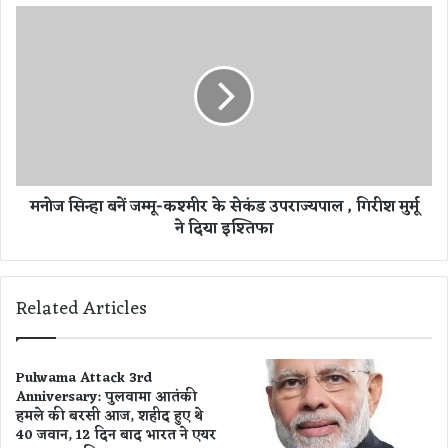
र
म
ने
नो
छ
ज
त्ती
सि
स
न्हा
ग
ब
ढ़
नें
के
ज
मा
म्मू
मनोज सिन्हा बनें जम्मू-कश्मीर के सेकंड उपराज्यपाल , गिरीश मुर्मू
ता
-
ने दिया इश्तिफा
कौ
क
श
श्मी
ल्या
र
के
के
Related Articles
रा
से
म
कं
के
ड
ना
उ
Pulwama Attack 3rd
म
Anniversary: पुलवामा आतंकी
प
हमले की बरसी आज, शहीद हुए थे
प
रा
40 जवान, 12 दिन बाद भारत ने एयर
र
ज्य