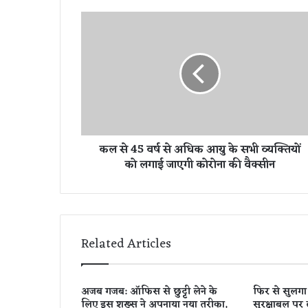
क
ल
से
4
5
व
र्ष
से
अ
कल से 45 वर्ष से अधिक आयु के सभी व्यक्तियों
धि
को लगाई जाएगी कोरोना की वैक्सीन
क
आ
यु
के
स
भी
Related Articles
व्य
क्ति
यों
अजब गजब: ऑफिस से छुट्टी लेने के
फिर से सुलगा स
को
लिए इस शख्स ने अपनाया नया तरीका,
सुरक्षाबल पर 
ल