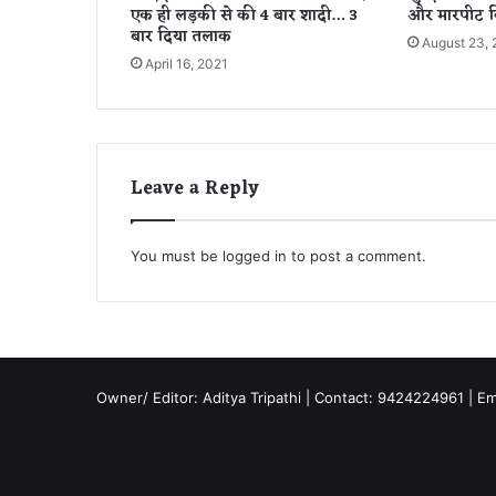
एक ही लड़की से की 4 बार शादी… 3
और मारपीट क
गा
बार दिया तलाक
August 23, 
ई
April 16, 2021
जा
ए
गी
को
रो
Leave a Reply
ना
की
वै
क्सी
You must be
logged in
to post a comment.
न
Owner/ Editor: Aditya Tripathi | Contact: 9424224961 | E