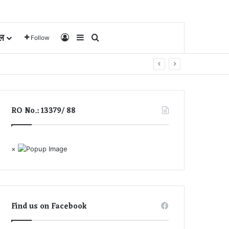
ल
Log In
Sidebar
Search for
Follow
RO No.: 13379/ 88
×
Find us on Facebook