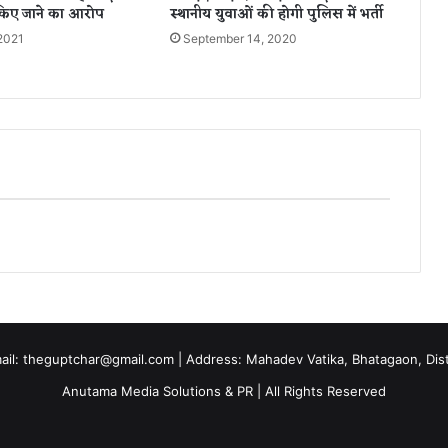
िए जाने का आरोप
स्थानीय युवाओं की होगी पुलिस में भर्ती
ला
2021
September 14, 2020
न
पुं
स
क
,
तो
.
.
दे
व
र
ने
भा
भी
को
उ
mail: theguptchar@gmail.com | Address: Mahadev Vatika, Bhatagaon, Dist 
ता
Anutama Media Solutions & PR | All Rights Reserved
रा
मौ
त