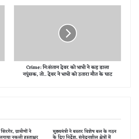
C
r
i
m
e
:
नि
:
सं
Crime: नि:संतान देवर को भाभी ने कह डाला
ता
नपुंसक, तो.. देवर ने भाभी को उतारा मौत के घाट
न
दे
व
र
को
भा
भी
ने
क
िरगेर, ग्रामीणों ने
मुख्यमंत्री ने बस्तर विशेष बल के गठन
ह
लगाया नकली हस्ताक्षर
के दिए निर्देश, संवेदनशील क्षेत्रों में
डा