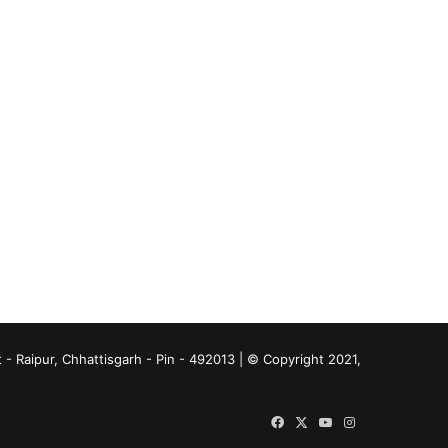
- Raipur, Chhattisgarh - Pin - 492013 | © Copyright 2021,
Facebook
X
YouTube
Instagram