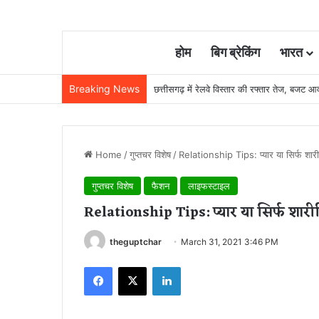
होम
बिग ब्रेकिंग
भारत
Breaking News
भिलाई तिहरा हत्याकांड में बड़ा फैसला: पत्नी, मास
Home
/
गुप्तचर विशेष
/
Relationship Tips: प्यार या सिर्फ शा
गुप्तचर विशेष
फैशन
लाइफस्टाइल
Relationship Tips: प्यार या सिर्फ शा
theguptchar
March 31, 2021 3:46 PM
Facebook
X
LinkedIn